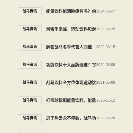
型维生素饮料，让精彩不容
能量饮料能消除疲劳吗？何
战马资讯
2024-06-27
错过
不试试战马呢
滑雪季来临，运动饮料和滑
战马资讯
2022-12-28
雪运动并肩雪山之巅
解锁战马冬季代言人刘佳
战马资讯
2022-03-15
宇，重新定义超乎你的能量
功能饮料十大品牌选谁？它
战马资讯
2024-06-09
在户外露营悄然出圈
战马饮料全方位体现运动饮
战马资讯
2021-05-08
料的功能，让能量随行
打篮球标配能量饮料，能量
战马资讯
2025-11-12
续航就选战马能量饮料
忠于热爱永不停歇，战马功
战马资讯
2022-06-28