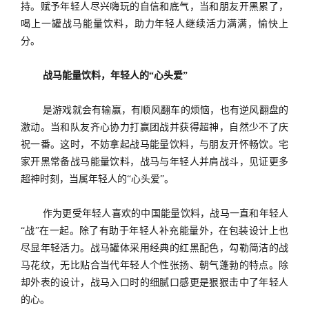
持。赋予年轻人尽兴嗨玩的自信和底气，当和朋友开黑累了，
喝上一罐战马能量饮料，助力年轻人继续活力满满，愉快上
分。
战马能量饮料，年轻人的
“心头爱”
是游戏就会有输赢，有顺风翻车的烦恼，也有逆风翻盘的
激动。当和队友齐心协力打赢团战并获得超神，自然少不了庆
祝一番。这时，不妨拿起战马能量饮料，与朋友开怀畅饮。宅
家开黑常备战马能量饮料，战马与年轻人并肩战斗，见证更多
超神时刻，当属年轻人的
“心头爱”。
作为更受年轻人喜欢的中国能量饮料，战马一直和年轻人
“战”在一起。除了有助于年轻人补充能量外，在包装设计上也
尽显年轻活力。战马罐体采用经典的红黑配色，勾勒简洁的战
马花纹，无比贴合当代年轻人个性张扬、朝气蓬勃的特点。除
却外表的设计，战马入口时的细腻口感更是狠狠击中了年轻人
的心。