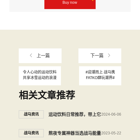
Buy now
上一篇
下一篇
令人心动的运动饮料
#迎潮而上 战马携
共享冰雪运动的浪漫
FATKO肆玩潮界#
相关文章推荐
运动饮料日常推荐，带上它
战马资讯
2024-06-06
准备制霸篮球场
熬夜专属神器当选战马能量
战马资讯
2023-05-22