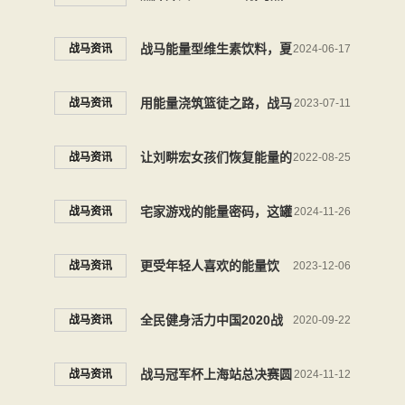
血战舞俱乐部赛LOCKING
战马能量型维生素饮料，夏
战马资讯
2024-06-17
专场热烈举办
日冲浪顶级标配
用能量浇筑篮徒之路，战马
战马资讯
2023-07-11
持续助力年轻追梦人
让刘畊宏女孩们恢复能量的
战马资讯
2022-08-25
健身功能性饮料有哪些？
宅家游戏的能量密码，这罐
战马资讯
2024-11-26
功能饮料打开新世界
更受年轻人喜欢的能量饮
战马资讯
2023-12-06
料，战马为每一个梦想助力
全民健身活力中国2020战
战马资讯
2020-09-22
加油
马饮料长板大师赛第二站深
战马冠军杯上海站总决赛圆
战马资讯
2024-11-12