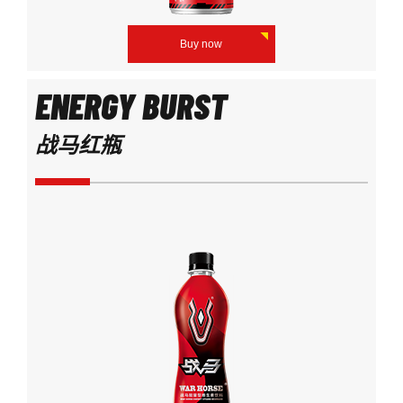
Buy now
ENERGY BURST
战马红瓶