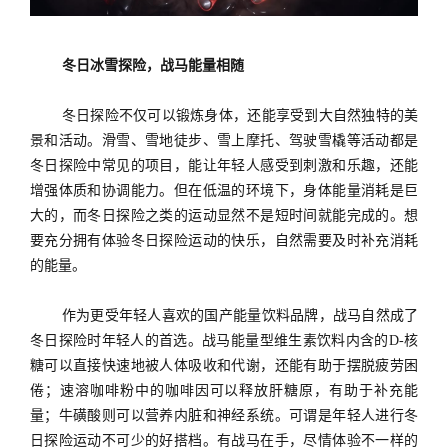
冬日冰雪探险，战马能量相随
冬日探险不仅可以锻炼身体，还能享受到大自然独特的美
景和活动。滑雪、雪地徒步、雪上摩托、驾驶雪橇等活动都是
冬日探险中常见的项目，能让年轻人感受到刺激和乐趣，还能
增强体质和协调能力。但在低温的环境下，身体能量消耗是巨
大的，而冬日探险之类的运动显然不是短时间就能完成的。想
要充分拥有体验冬日探险运动的快乐，自然需要及时补充消耗
的能量。
作为更受年轻人喜欢的国产能量饮料品牌，战马自然成了
冬日探险时年轻人的首选。战马能量型维生素饮料内含的
D-核
糖可以直接快速地被人体吸收和代谢，还能有助于摆脱疲劳困
倦；速溶咖啡粉中的咖啡因可以释放肝糖原，有助于补充能
量；牛磺酸则可以营养内脏和神经系统。可谓是年轻人进行冬
日探险运动不可少的好搭档。有战马在手，尽情体验不一样的