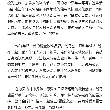
极光之旅、加拿大的冰雪节、中国的冰雪嘉年华等等。这些活
动都能让年轻人领略到不同地域的独特风情和文化底蕴，同时
也能让年轻人更加深刻地认识自然，并学会爱护自然。在这样
的环境中，能看到大自然的伟大和神秘，感受到生命的顽强和
奇迹；也能激发年轻人对生活的热爱，在神秘的大自然中寻找
真正的自己，勇敢追寻心中的热爱。
作为年轻一代的能量饮料品牌，战马也一直和年轻人
“战”
在一起，赋予年轻人动力与能量，陪伴年轻人驰骋前行，突破
自身限制及束缚，专注投入想要去做的每一件事情，到每一个
想去的地方，了解真正的自己，成为想要的自己。战马鼓励年
轻人敢于挑战生活、追求热爱，是年轻人追梦路上不可缺少的
重要伙伴，也是冬日探险运动的好搭档。
在冰天雪地中探险，感受冬日探险运动的独特魅力。战马
能量型维生素饮料，以健康补给，为年轻人提供更好的能量支
持。战马会陪伴年轻人一起踏上
“冒险之旅”，共同感受冰雪世
界的神奇与魅力。有能量，当燃战马！