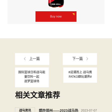
Buy now
上一篇
下一篇
国际篮球日和战马能
#迎潮而上 战马携
量饮料一起
FATKO肆玩潮界#
逐梦篮球场
相关文章推荐
燃炸郑州——2023战马热
战马资讯
2023-07-07