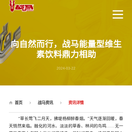
向自然而行，战马能量型维生
素饮料鼎力相助
2024-03-22
首页
战马资讯
资讯详情
“草长莺飞二月天，拂堤杨柳醉春烟。”天气逐渐回暖，春
天悄然来临。融化的河水、淡淡的草香、林间的鸟鸣……无一