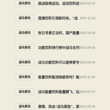
料唤醒热血能量
挑战极限运动，运动饮料前
战马资讯
2024-02-22
十名还得看它
国潮饮料引领新时尚，“战
战马资讯
2022-11-10
马”助你的征战之旅能量十
秋日寻景正当时，国产能量
战马资讯
2025-10-29
足！
饮料战马守护徒步摄影的专
功能饮料排行榜中战马名列
战马资讯
2021-04-16
注时刻
前茅，深得广大年轻消费者
战马功能饮料可以提神更专
战马资讯
2021-04-16
的青睐
注年轻群体，不走寻常路！
能量饮料能消除疲劳吗？能
战马资讯
2025-11-25
量饮料就选战马能量型维生
战马能量饮料能量腾飞，玩
战马资讯
2024-07-07
素饮料
转内蒙古草原那达慕
激情、热血“战马篮徒”，原
战马资讯
2021-05-28