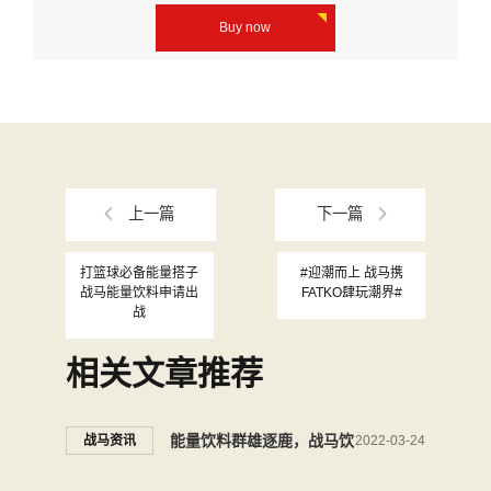
Buy now
上一篇
下一篇
打篮球必备能量搭子
#迎潮而上 战马携
战马能量饮料申请出
FATKO肆玩潮界#
战
相关文章推荐
能量饮料群雄逐鹿，战马饮
战马资讯
2022-03-24