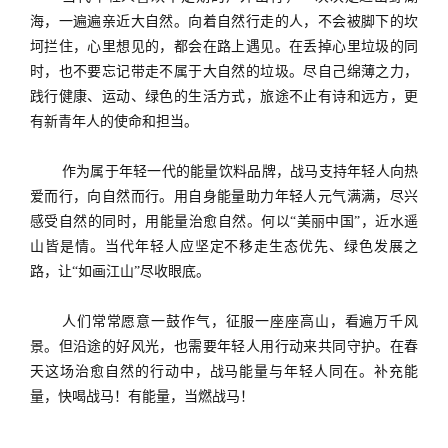
海，一遍遍亲近大自然。向着自然行走的人，不会被脚下的坎
坷拦住，心里想见的，都会在路上遇见。在丢掉心里垃圾的同
时，也不要忘记带走不属于大自然的垃圾。尽自己绵薄之力，
践行健康、运动、绿色的生活方式，旅途不止有诗和远方，更
有新青年人的使命和担当。
作为属于年轻一代的能量饮料品牌，战马支持年轻人向热
爱而行，向自然而行。用自身能量助力年轻人元气满满，尽兴
感受自然的同时，用能量治愈自然。何以
“美丽中国”，近水遥
山皆是情。当代年轻人应坚定不移走生态优先、绿色发展之
路，让“如画江山”尽收眼底。
人们常常愿意一鼓作气，征服一座座高山，看遍万千风
景。但沿途的好风光，也需要年轻人用行动来共同守护。在春
天这场治愈自然的行动中，战马能量与年轻人同在。补充能
量，快喝战马！有能量，当燃战马！