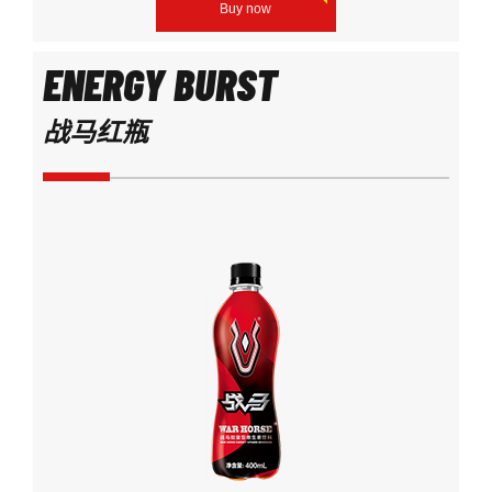
Buy now
ENERGY BURST
战马红瓶