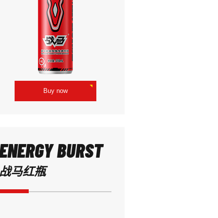
Buy now
ENERGY BURST
战马红瓶