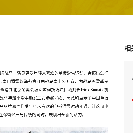
相
品牌
战马
，遇见更受年轻人喜欢的单板滑雪运动，会擦出怎样
京密云南山滑雪场举办第21届战马南山公开赛，为
战马冰雪季拉
时邀请到北京冬奥会坡面障碍技巧项目裁判长
Iztok Sumatic执
战马特邀小滑手
颁发
正式
参赛号砍，
寓意和展示了中国单板
马品牌和同样受年轻人喜欢的单板滑雪运动相遇，让这项中
在保留经典与传统的同时，展现出全新的活力。