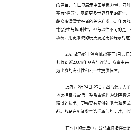
的舞台，向世界展示中国单板力量，同时
赛为
“摇篮”，见证更多世界冠军的诞生。
获众多滑雪爱好者的关注和参与。作为战
“挑战性与趣味性”，但与以往不同的是
项赛，用更潮流的玩法满足更多玩家对这
2024战马线上滑雪挑战赛于1月1
共收到近200部作品参与评选。赛事由来自
为比赛的专业性和公平性提供保障。
此外，
2月24日-25日，战马
还助力了
地选择富龙雪场一整条雪道作为速降赛道
精湛的技术，更需要有足够的勇气和胆量
战
。
战马在见证参赛选手勇气的同时，也
在时间的更迭中，战马坚持陪伴更