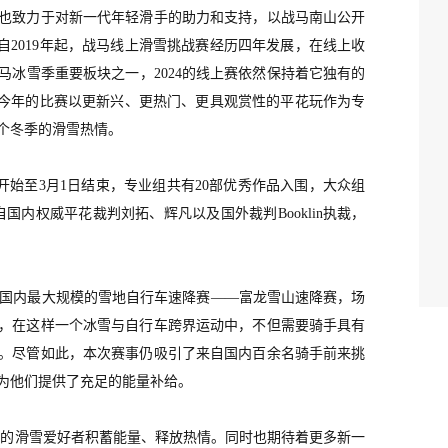
也致力于对新一代年轻滑手的助力和支持，以战马南山公开
自2019年起，战马线上滑雪挑战赛经历四年发展，在线上收
马冰雪季重要板块之一
，
2024的
线上赛依然保持着它独有的
，今年的比赛以更新兴、更热门、更具观赏性的平花玩作为专
个冬季的滑雪热情。
7日开始至3月1日结束，专业组共有20部优秀作品入围，大众组
国内权威平花裁判刘拓、辉凡以及国外裁判Booklin执裁，
国内最大规模的雪地自行车速降赛
——富龙雪山速降赛，场
，
在这样一个冰雪与自行车跨界运动中，
不但需要骑手具有
。尽管如此，本次赛事仍吸引了来自国内百余名骑手前来挑
为他们提供了充足的能量补给。
多的滑雪爱好者积蓄能量、释放热情。同时也期待着更多新一