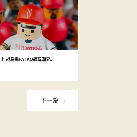
上 战马携FATKO肆玩潮界#
下一篇