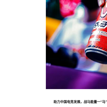
助力中国电竞发展，战马能量一
“马