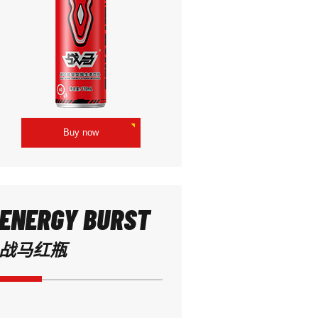
Buy now
ENERGY BURST
战马红瓶