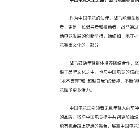
中国电竞未来之路，战马能量亦当同
作为中国电竞的伙伴，战马能量型
者，更是一位倡导者和推动者。战马通过
动电竞发展的创新举措，始终如一地守护
竞赛事文化的一部分。
战马鼓励年轻群体培养团结合作、
根于品牌文化之中，也与中国电竞的核心
“永不言弃”和“超越自我”的精神，不
竞赋予更多活力。
中国电竞正引领着无数年轻人向前
的品牌，将与中国电竞携手共创更加灿烂
能有机会踏上梦想的舞台，展露中国电竞