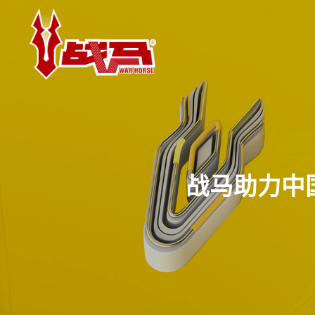
战马助力中