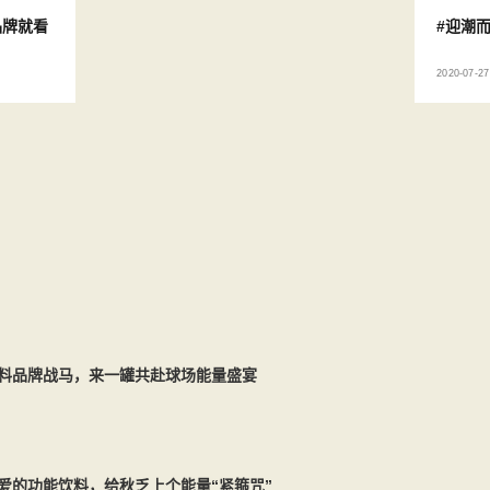
品牌就看
#迎潮而
2020-07-27
料品牌战马，来一罐共赴球场能量盛宴
爱的功能饮料，给秋乏上个能量“紧箍咒”