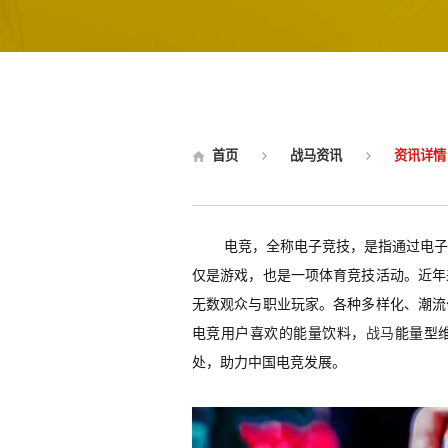
首页
战马资讯
资讯详情
电竞，全称电子竞技，是指通过电
仅是游戏，也是一项体育竞技活动。近年
无数观众与职业玩家。各种多样化、潮流
电竞用户喜欢的能量饮料，
战马
能量型
处，助力中国电竞发展。