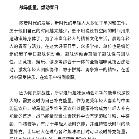
战马能量，燃动春日
随着时代的发展，新时代的年轻人大多忙于学习和工作，
属于他们自己的时间越来越少，更不用说还有空闲的时间用来
运动锻炼身体了。为了丰富年轻人的精神文化生活，展现年轻
人的青春与活力，在这大好春日里，众多学校、单位也是纷纷
组织起了春日趣味运动会。趣味运动会兼顾了趣味性与团队
性，即竞技、娱乐、健身等综合于一体的全新趣味竞技团建活
动，激发年轻人团队协作、敢于拼搏、勇争第一的精神，在游
戏中享受快乐，在欢乐中得到收获。
因为颇具挑战性，所以进行趣味运动会消耗的能量也是较
大的，需要及时为自己补充能量。作为更受年轻人喜欢的中国
能量饮料，
战马能量型维生素饮料以健康补给成为年轻人补充
能量的首选。战马能量型维生素饮料中含有速溶咖啡粉、牛磺
酸、
D-核糖等，有助于年轻人及时充能，并维持较长时间的能
量补充。让年轻人在进行
各种趣味项目时
可以
及时
补充能量，