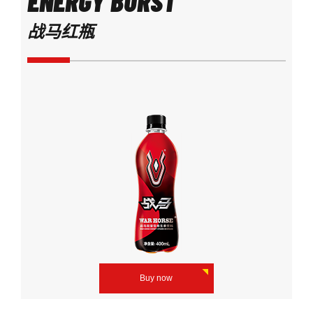
ENERGY BURST
战马红瓶
Buy now