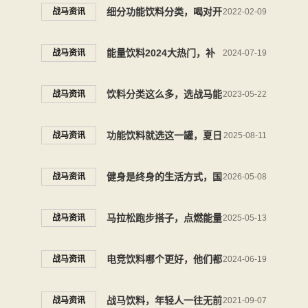
好，战马饮料，一马当先，
细分功能饮料分类，喝对开
战马资讯
2022-02-09
当仁不让
挂的战马能量型维生素饮料
能量饮料2024大热门，补
战马资讯
2024-07-19
就赚了
充能量还是首选战马
饮料分类这么多，选战马能
战马资讯
2023-05-22
量饮料，助力激情时刻
功能饮料就选这一罐，夏日
战马资讯
2025-08-11
音乐现场随时补充能量
健身是终身的生活方式，国
战马资讯
2026-05-08
产能量饮料战马为年轻人注
马拉松跑步搭子，点燃能量
战马资讯
2025-05-13
入节奏能量
就选这罐运动饮料
电竞饮料哪个更好，他们都
战马资讯
2024-06-19
说战马能量饮料
战马饮料，年轻人一往无前
战马资讯
2021-09-07