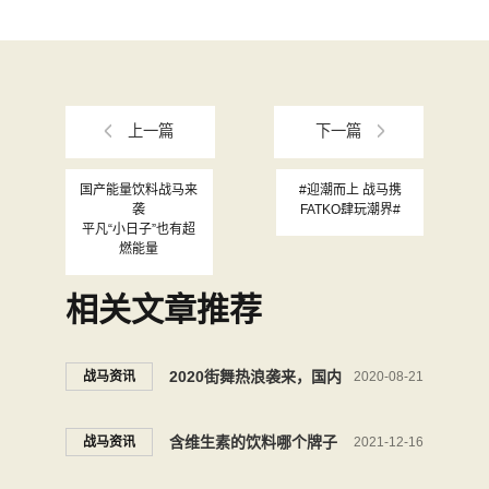
上一篇
下一篇
国产能量饮料战马来
#迎潮而上 战马携
袭
FATKO肆玩潮界#
平凡“小日子”也有超
燃能量
相关文章推荐
2020街舞热浪袭来，国内
战马资讯
2020-08-21
街舞爆款赛事盘点——战马
含维生素的饮料哪个牌子
战马资讯
2021-12-16
2020街舞挑战赛