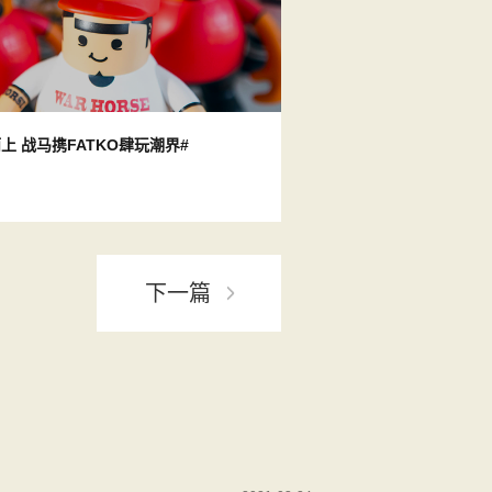
上 战马携FATKO肆玩潮界#
下一篇