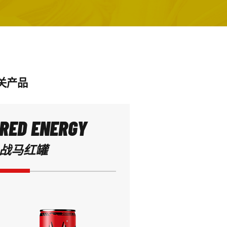
关产品
RED ENERGY
战马红罐