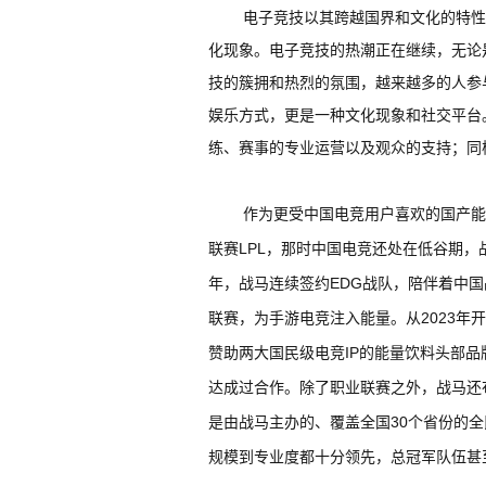
电子竞技以其跨越国界和文化的特性
化现象。电子竞技的热潮正在继续，无论
技的簇拥和热烈的氛围，越来越多的人参
娱乐方式，更是一种文化现象和社交平台
练、赛事的专业运营以及观众的支持；同
作为更受中国电竞用户喜欢的国产能
联赛LPL，那时中国电竞还处在低谷期，战
年，战马连续签约EDG战队，陪伴着中国
联赛，为手游电竞注入能量。从2023年
赞助两大国民级电竞IP的能量饮料头部
达成过合作。除了职业联赛之外，战马还布
是由战马主办的、覆盖全国30个省份的全
规模到专业度都十分领先，总冠军队伍甚