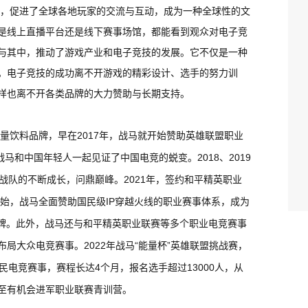
，促进了全球各地玩家的交流与互动，成为一种全球性的文
是线上直播平台还是线下赛事场馆，都能看到观众对电子竞
与其中，推动了游戏产业和电子竞技的发展。它不仅是一种
。电子竞技的成功离不开游戏的精彩设计、选手的努力训
样也离不开各类品牌的大力赞助与长期支持。
量饮料品牌，早在2017年，战马就开始赞助英雄联盟职业
马和中国年轻人一起见证了中国电竞的蜕变。2018、2019
战队的不断成长，问鼎巅峰。2021年，签约和平精英职业
开始，战马全面赞助国民级IP穿越火线的职业赛事体系，成为
品牌。此外，战马还与和平精英职业联赛等多个职业电竞赛事
局大众电竞赛事。2022年战马“能量杯”英雄联盟挑战赛，
民电竞赛事，赛程长达4个月，报名选手超过13000人，从
至有机会进军职业联赛青训营。