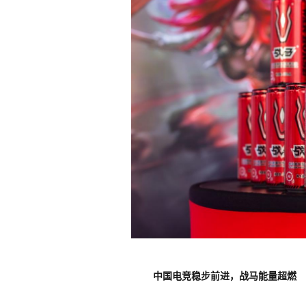
中国电竞稳步前进，战马能量超燃