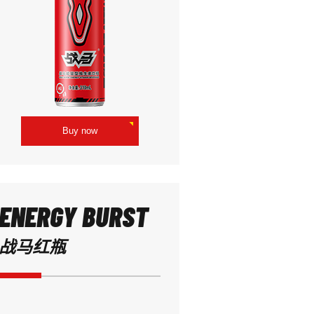
Buy now
ENERGY BURST
战马红瓶