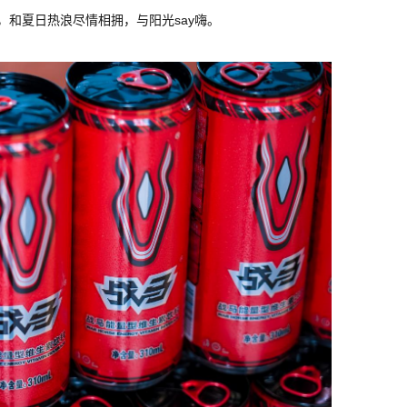
和夏日热浪尽情相拥，与阳光say嗨。