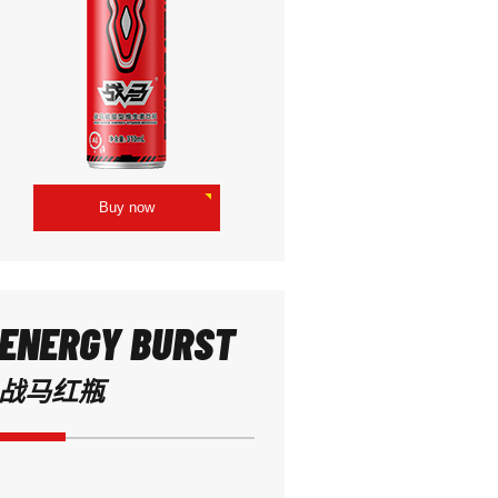
Buy now
ENERGY BURST
战马红瓶