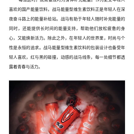
喜欢的国产能量饮料，
战马
能量型维生素饮料正是
年轻人在深
夜奋斗路上的能量补给站。
战马有助于年轻人随时补充能量的
同时，还能提供长时间的能量支持
，
帮助他们
放松疲惫的身
心，又
能焕新
活力。
除此之外，
在年轻人的世界里，时尚与个
性是永恒的追求。战马能量型维生素饮料
的包装设计也备受年
轻人喜欢
，
红与黑的碰撞
，动感的
战马
线条，每一处细节都透
露着青春与活力。