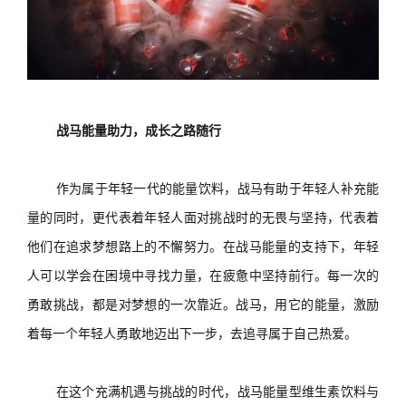
战马能量助力，成长之路随行
作为属于年轻一代的能量饮料，
战马
有助于年轻人补充能
量的同时，更
代表着年轻人面对挑战时的无畏与坚持，代表着
他们在追求梦想路上的不懈努力。在战马
能量
的
支持
下，年轻
人
可以
学会在困境中寻找力量，在疲惫中坚持前行。每一次
的
勇敢
挑战，都是对梦想的一次靠近。战马，用它的能量，激励
着每一个年轻人勇敢地迈出下一步，去追寻
属于自己热爱
。
在这个充满机遇与挑战的时代，战马能量型维生素饮料与