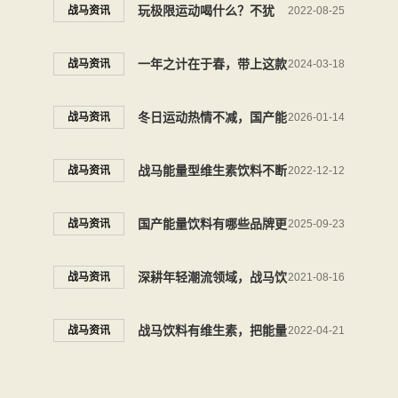
撞，来自夏日的同频能量
玩极限运动喝什么？不犹
战马资讯
2022-08-25
豫，就选战马能量型维生素
一年之计在于春，带上这款
战马资讯
2024-03-18
饮料
热门运动饮料跑起来
冬日运动热情不减，国产能
战马资讯
2026-01-14
量饮料战马助力年轻人运动
战马能量型维生素饮料不断
战马资讯
2022-12-12
不停
创新与突破，成为备受年轻
国产能量饮料有哪些品牌更
战马资讯
2025-09-23
人喜爱的运动饮料
受年轻人喜欢，开学季当然
深耕年轻潮流领域，战马饮
战马资讯
2021-08-16
选战马
料助力突破自我
战马饮料有维生素，把能量
战马资讯
2022-04-21
玩到顶尖的唯有它了