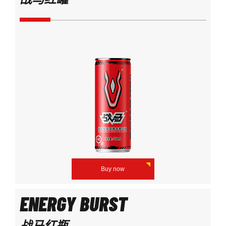
Buy now
ENERGY BURST
战马红瓶