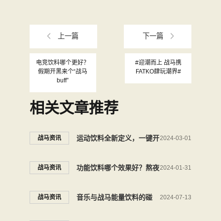
上一篇
下一篇
电竞饮料哪个更好？
#迎潮而上 战马携
假期开黑来个“战马
FATKO肆玩潮界#
buff”
相关文章推荐
运动饮料全新定义，一键开
战马资讯
2024-03-01
启新年新篇章
功能饮料哪个效果好？熬夜
战马资讯
2024-01-31
加班推荐它
音乐与战马能量饮料的碰
战马资讯
2024-07-13