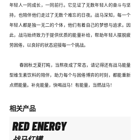
年轻人一同成长，一同前行。它见证了无数年轻人的奋斗与坚
持，也陪伴他们走过了无数个难忘的日夜。战马深知，每一个
年轻人都是独一无二的个体，他们有着自己的梦想与追求。因
此，战马始终致力于提供优质的能量补给，帮助年轻人摆脱疲
劳困倦，以
良好的
状态迎接每一个挑战。
春困秋乏夏打盹，
当
熬夜成了常态，
请记得还有
战马能量
型维生素饮料的陪伴
，
助力每个与困倦博弈的时刻，都能重新
点燃能量
。
补充能量，快喝战马！有能量，当燃战马！
相关产品
RED ENERGY
战马红罐