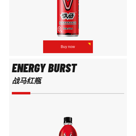
Buy now
ENERGY BURST
战马红瓶