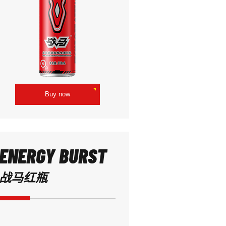
Buy now
ENERGY BURST
战马红瓶