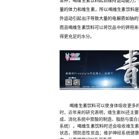
营养，
喝维生素饮料
起到维持运动能力，
量的体力和维生素，所以喝维生素饮料
外运动引起出汗导致大量的电解质如钠的
而且
喝维生素饮料
可
以将饮品中的钾用来
得更充足的水分。
喝维生素饮料可
以使身体吸收更多
时，近年来的研究表明，维生素B6还主
成、消化系统中胃酸的制造、脂肪与蛋白
系统）。
喝维生素饮料
时
还会吸收
维生
状态，预防恶性贫血；维护神经系统健