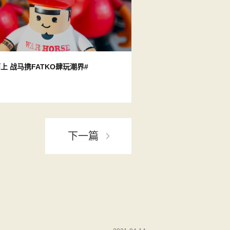
上 战马携FATKO肆玩潮界#
下一篇