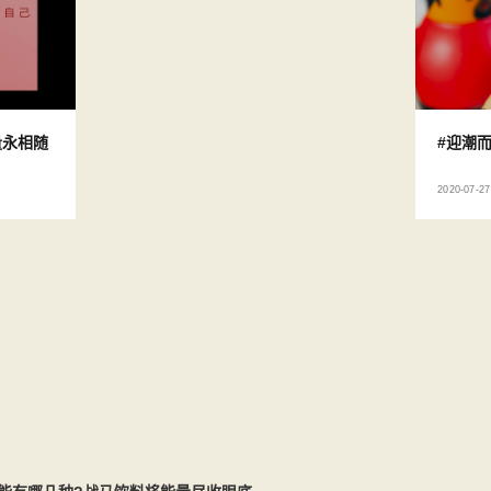
量永相随
#迎潮而
2020-07-27