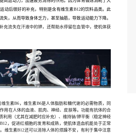
提高运动力，加速疲劳消除的作用。因为体育锻炼消耗了大
是运动后很好的补充，特别是含有维生素
B12
的饮料品类。此
流失，从而导致身体乏力，甚至抽筋，导致运动能力下降。
补充流失在汗液中的钾，还帮助水停留在血管中，使机体获
的维生素
B6，维生素B6是人体脂肪和糖代谢的必需物质，同
要作用在人体的血液、肌肉、神经、皮肤等。功能有抗体的合
质利用（尤其在减肥时应补充）、维持钠/钾平衡（稳定神经
素
B12，
促进红细胞的发育和成熟，使肌体造血机能处于正常
康。维生素
B12
还可以消除人体的烦躁不安，有利于集中注意