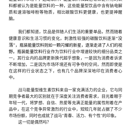
料都被认为是能量饮料的一种，这些能量型饮品中含有钠电解
质和速溶咖啡粉等物质，相比碳酸饮料更健康，也更提神醒
脑。
我们都知道，饮品是伴随人们生活的重要单品，然而随着
“没
健康意识和生活习惯的变化，刺激性较强的碳酸饮料逐渐
落”，
瓶装能量饮料则如一颗闪耀的新星，逐渐走进了人们的视
野。瓶装能量饮料行业
作为饮料行业中增速较快的细分品类之
一，其行业内的品牌更新换代超乎想象，一是因为消费者诉求
不断增加，二是因为市场环境还有可争夺的空间，然而即使是
在这样的行业状态之下，也有几个品牌深深地印在消费者心
中。
战马
能量型维生素饮料来自一家充满活力的企业，它与同
期竞争者最大的区别就在于深度关注消费者需求，目光着眼于
年轻一代，将梦想、自信、热爱等充满正能量的属性附着在产
品中，在这个竞争异常激烈的行业中，短短几年就占据了不少
市场份额，同时也成就了战马“青春、活力、有个性”的印象。
这一切是偶然吗？