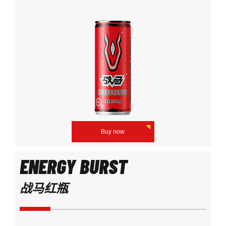
Buy now
ENERGY BURST
战马红瓶