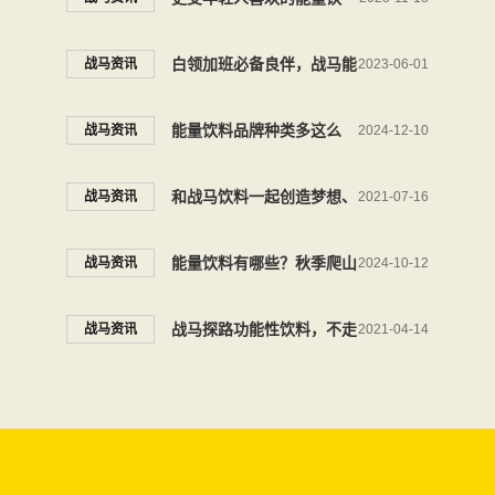
料，当然是年轻能量搭子战
白领加班必备良伴，战马能
战马资讯
2023-06-01
马
量饮料提供持久能量
能量饮料品牌种类多这么
战马资讯
2024-12-10
多，消除疲劳选这款准没错
和战马饮料一起创造梦想、
战马资讯
2021-07-16
一往无前
能量饮料有哪些？秋季爬山
战马资讯
2024-10-12
少不了战马能量饮料
战马探路功能性饮料，不走
战马资讯
2021-04-14
寻常路势必突出重围