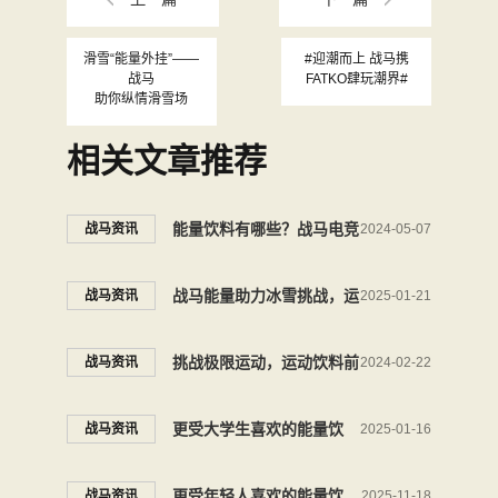
滑雪“能量外挂”——
#迎潮而上 战马携
战马
FATKO肆玩潮界#
助你纵情滑雪场
相关文章推荐
能量饮料有哪些？战马电竞
战马资讯
2024-05-07
用户的能量“buff”
战马能量助力冰雪挑战，运
战马资讯
2025-01-21
动热情无畏严寒
挑战极限运动，运动饮料前
战马资讯
2024-02-22
十名还得看它
更受大学生喜欢的能量饮
战马资讯
2025-01-16
料，寒假归家来罐战马
更受年轻人喜欢的能量饮
战马资讯
2025-11-18