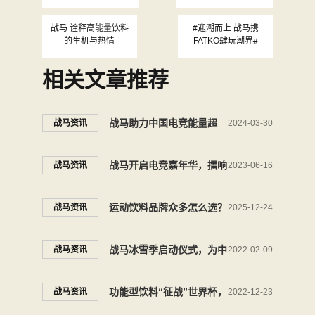
战马 诠释高能量饮料
#迎潮而上 战马携
的生机与热情
FATKO肆玩潮界#
相关文章推荐
战马助力中国电竞能量超
战马资讯
2024-03-30
燃，展示能量饮料“中国名
战马开启电竞嘉年华，擂响
战马资讯
2023-06-16
片”
夏日第一声战鼓
运动饮料品牌众多怎么选？
战马资讯
2025-12-24
这罐运动饮料解锁冬日滑雪
战马冰雪季启动仪式，为中
战马资讯
2022-02-09
之旅
国冰雪发展延续希望的火种
功能型饮料“征战”世界杯，
战马资讯
2022-12-23