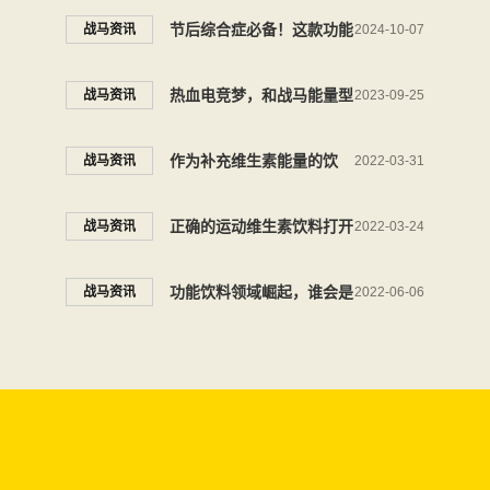
战马能量型维生素饮料为你
节后综合症必备！这款功能
战马资讯
2024-10-07
提供能量加持
饮料试了就爱上
热血电竞梦，和战马能量型
战马资讯
2023-09-25
维生素饮料一起为荣耀而战
作为补充维生素能量的饮
战马资讯
2022-03-31
料，战马为什么备受年轻人
正确的运动维生素饮料打开
战马资讯
2022-03-24
的青睐？
方式：战马能量非你莫属
功能饮料领域崛起，谁会是
战马资讯
2022-06-06
下一个“王者之星”