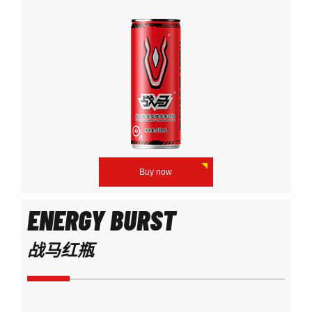
Buy now
ENERGY BURST
战马红瓶