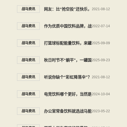
网友：比“抢空投”还快乐，
战马资讯
2021-08-12
优质能量饮料入局的新玩法
作为优质中国饮料品牌，战
战马资讯
2022-07-14
马能量型维生素饮料与年轻
打篮球标配能量饮料，来罐
战马资讯
2025-09-09
人始终“战”在一起
战马点燃球场高光时刻
秋日时节不“躺平”，一罐国
战马资讯
2025-09-23
产能量饮料战马燃炸户外
听说你缺个“彩虹降落伞”？
战马资讯
2021-08-12
战马和平精英联动道具心动
电竞饮料哪个更好，当然是
战马资讯
2024-10-04
上线
电竞第一罐战马啦
办公室常备饮料就选战马能
战马资讯
2023-05-22
量饮料，有利于恢复状态，