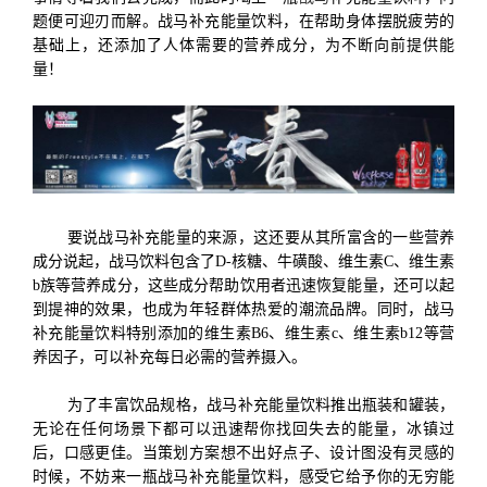
题便可迎刃而解。战马补充能量饮料，在帮助身体摆脱疲劳的
基础上，还添加了人体需要的营养成分，为不断向前提供能
量！
要说战马补充能量的来
源，这还要从其所富含的一些营养
成分说起，战马饮料包含了
D-核糖、牛磺酸、维生素C、维生素
b族等营养成分，这些成分帮助饮用者迅速恢复能量，还可以起
到提神的效果，也成为年轻群体热爱的潮流品牌。同时，战马
补充能量饮料
特别添加的维生素
B6、维生素c、维生素b12等营
养因子，可以补充每日必需的营养摄入。
为了丰富饮品规格，战马补充能量饮料推出瓶装和罐装，
无论在任何场景下都可以迅速帮你找回失去的能量，冰镇过
后，口感更佳。当策划方案想不出好点子、设计图没有灵感的
时候，不妨来一瓶战马补充能量饮料，感受它给予你的无穷能