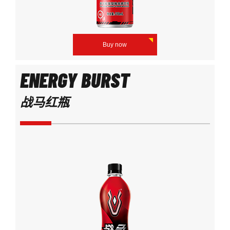
Buy now
ENERGY BURST
战马红瓶