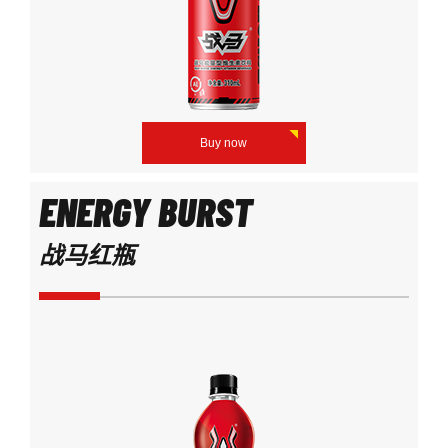
Buy now
ENERGY BURST
战马红瓶