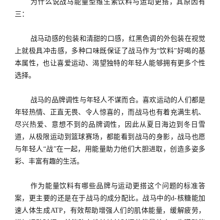
为什么说战马能量型维生素饮料与运动更搭，其原因有
三：
战马动感的包装和清甜的口感，红黑色调的外包装在视觉
上就极具冲击感，多种口味既保证了战马作为
“饮料”好喝的基
本属性，也让喜爱运动、渴望独特的年轻人能够拥有更多个性
选择。
战马的品牌调性与年轻人不谋而合。喜欢运动的人们都是
年轻热情、正直无畏、令人惊喜的，而战马也有着充满生机、
尽兴热爱、意想不到的品牌调性，因此从夏日海边到冬日雪
道，从极限运动到篮球赛场，都能看到战马的身影，战马也愿
与年轻人
“战”在一起，用能量助力他们大胆进取，创造多姿多
彩、丰富有趣的生活。
作为能量饮料有哪些品牌与运动更搭这个问题的标准答
案，更主要的还是在于战马的成分配比。战马中的
d-核糖能加
速人体生成ATP，有效帮助增强人们
的
肌体能量，缓解疲劳，