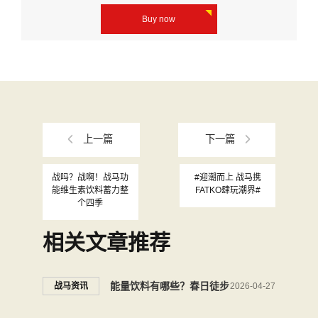
Buy now
上一篇
下一篇
战吗？战啊！战马功
#迎潮而上 战马携
能维生素饮料蓄力整
FATKO肆玩潮界#
个四季
相关文章推荐
能量饮料有哪些？春日徒步
战马资讯
2026-04-27