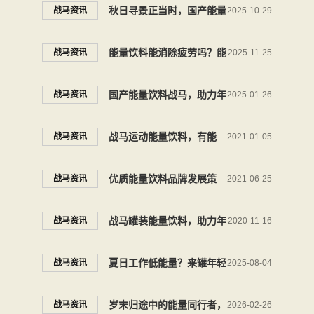
大学生都选国产能量饮料品
秋日寻景正当时，国产能量
战马资讯
2025-10-29
牌战马
饮料战马守护徒步摄影的专
能量饮料能消除疲劳吗？能
战马资讯
2025-11-25
注时刻
量饮料就选战马能量型维生
国产能量饮料战马，助力年
战马资讯
2025-01-26
素饮料
轻人“玩转”职场
战马运动能量饮料，有能
战马资讯
2021-01-05
量，放马来
优质能量饮料品牌发展策
战马资讯
2021-06-25
略，应落脚“情感归宿”
战马罐装能量饮料，助力年
战马资讯
2020-11-16
轻人追逐梦想
夏日工作低能量？来罐年轻
战马资讯
2025-08-04
人更爱的战马能量饮料
岁末归途中的能量同行者，
战马资讯
2026-02-26