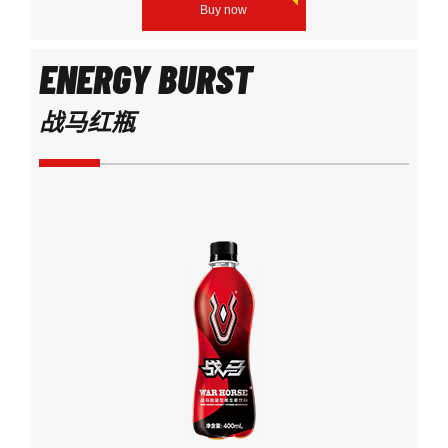
Buy now
ENERGY BURST
战马红瓶