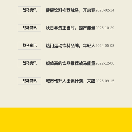
的入场券
来罐战马能量饮料为爱添能
健康饮料推荐战马，开启春
战马资讯
2023-02-14
量
天新活力
秋日寻景正当时，国产能量
战马资讯
2025-10-29
饮料战马守护徒步摄影的专
热门运动饮料品牌，年轻人
战马资讯
2024-05-08
注时刻
更爱这款
颜值高的饮品推荐战马能量
战马资讯
2022-12-06
型维生素饮料，简到极致才
城市“野”人出逃计划，来罐
战马资讯
2025-09-15
是时尚美！
战马能量饮料给自己打Call