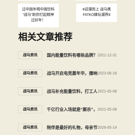
过中国年喝中国饮料
#迎潮而上 战马携
“战马”助你打起精神
FATKO肆玩潮界#
过好年！
相关文章推荐
国内能量饮料有哪些品牌？
战马资讯
2021-12-31
战马，令人惊喜，意想不
战马开启电竞嘉年华，擂响
战马资讯
2023-06-16
到！
夏日第一声战鼓
战马补充能量饮料，打工人
战马资讯
2021-05-08
的标配
千亿行业入场就是“厮杀”，
战马资讯
2021-05-08
功能饮料品牌力才是实质上
陪伴是最好的礼物，母亲节
战马资讯
2026-05-14