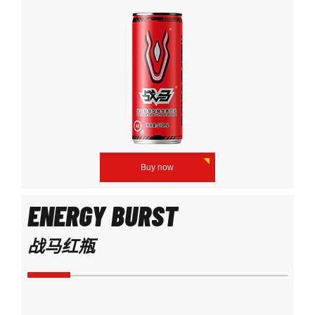
Buy now
ENERGY BURST
战马红瓶