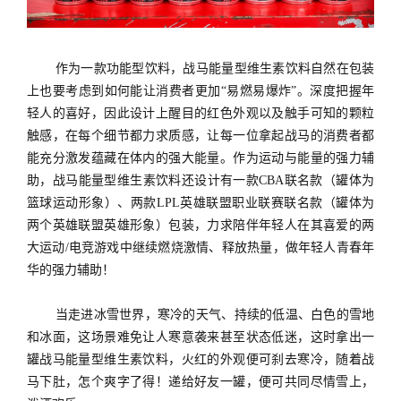
作为一款功能型饮料，战马能量型维生素饮料自然在包装
上也要考虑到如何能让消费者更加“易燃易爆炸”。深度把握年
轻人的喜好，因此设计上醒目的红色外观以及触手可知的颗粒
触感，在每个细节都力求质感，让每一位拿起战马的消费者都
能充分激发蕴藏在体内的强大能量。作为运动与能量的强力辅
助，战马能量型维生素饮料还设计有一款CBA联名款（罐体为
篮球运动形象）、两款LPL英雄联盟职业联赛联名款（罐体为
两个英雄联盟英雄形象）包装，力求陪伴年轻人在其喜爱的两
大运动/电竞游戏中继续燃烧激情、释放热量，做年轻人青春年
华的强力辅助！
当走进冰雪世界，寒冷的天气、持续的低温、白色的雪地
和冰面，这场景难免让人寒意袭来甚至状态低迷，这时拿出一
罐战马能量型维生素饮料，火红的外观便可刹去寒冷，随着战
马下肚，怎个爽字了得！递给好友一罐，便可共同尽情雪上，