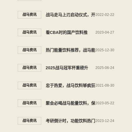
饮料战马陪伴考生共迎人生
战马走马上刃启动仪式，开
战马资讯
2022-02-22
关键时刻
启全民冰雪季
看CBA时的国产饮料推
战马资讯
2023-04-27
荐，战马陪伴年轻人再“燃”
热门能量饮料推荐，战马能
战马资讯
2025-12-30
一夏
量型维生素饮料年轻人的
2025战马冠军杯重磅升
战马资讯
2025-06-24
“能量加油站”
级，BLG战队高燃助阵
忠于热爱，战马饮料够疯狂
战马资讯
2021-08-30
聚会必喝战马能量饮料，保
战马资讯
2023-05-22
持活力，畅享聚会乐趣
考研倒计时，功能饮料热门
战马资讯
2023-12-24