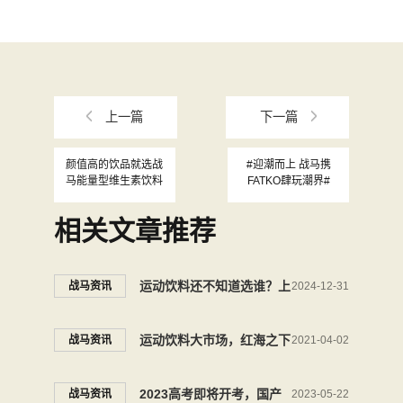
上一篇
下一篇
颜值高的饮品就选战
#迎潮而上 战马携
马能量型维生素饮料
FATKO肆玩潮界#
相关文章推荐
运动饮料还不知道选谁？上
战马资讯
2024-12-31
球场就带这款
运动饮料大市场，红海之下
战马资讯
2021-04-02
战马风景独好
2023高考即将开考，国产
战马资讯
2023-05-22