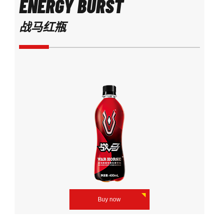
ENERGY BURST
战马红瓶
Buy now