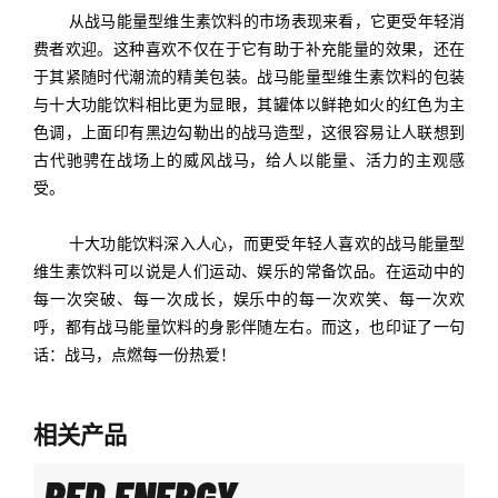
从战马能量型维生素饮料的市场表现来看，它更受年轻消
费者欢迎。这种喜欢不仅在于它有助于补充能量的效果，还在
于其紧随时代潮流的精美包装。战马能量型维生素饮料的包装
与
十大功能饮料相比
更为显眼，其罐体以鲜艳如火的红色为主
色调，上面印有黑边勾勒出的战马造型，这很容易让人联想到
古代驰骋在战场上的威风战马，给人以能量、活力的主观感
受。
十大功能饮料
深入人心，而更受年轻人喜欢的战马能量型
维生素饮料可以说是人们运动、娱乐的常备饮品。在运动中的
每一次突破、每一次成长，娱乐中的每一次欢笑、每一次欢
呼，都有战马能量饮料的身影伴随左右。而这，也印证了一句
话：战马，点燃每一份热爱！
相关产品
RED ENERGY