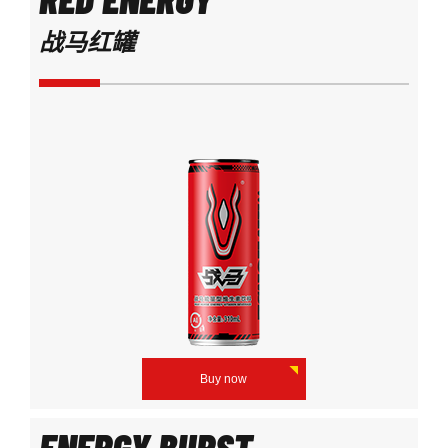
战马红罐
Buy now
ENERGY BURST