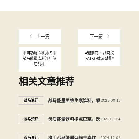
上一篇
下一篇
中国功能饮料排名中
#迎潮而上 战马携
战马能量饮料连年位
FATKO肆玩潮界#
居前排
相关文章推荐
战马能量型维生素饮料，攀
战马资讯
2025-08-11
岩补充能量标配能量搭子
优质能量饮料拐点已至，跨
战马资讯
2021-08-24
界战马精彩不断
携手战马能量型维生素饮
战马资讯
2024-12-02